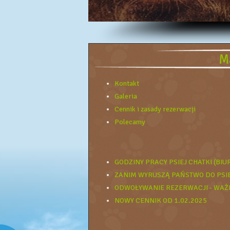
M
Kontakt
Galeria
Cennik i zasady rezerwacji
Polecamy
GODZINY PRACY PSIEJ CHATKI (BIU
ZANIM WYRUSZĄ PAŃSTWO DO PSIE
ODWOŁYWANIE REZERWACJI - WAŻ
NOWY CENNIK OD 1.02.2025