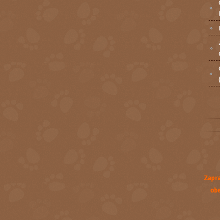
Zapra
obe