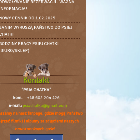
ODWOŁYWANIE REZERWACJI - WAŻNA
INFORMACJA!
NOWY CENNIK OD 1.02.2025
ZANIM WYRUSZĄ PAŃSTWO DO PSIEJ
CHATKI
GODZINY PRACY PSIEJ CHATKI
(BIURO/SKLEP)
Kontakt
"PSIA CHATKA"
kom.
+48 602 204 426
e-mail:
psiachatka@gmail.com
szamy na nasz fanpage, gdzie mogą Państwo
jrzeć filmiki i albumy ze zdjęciami naszych
czworonożnych gości.